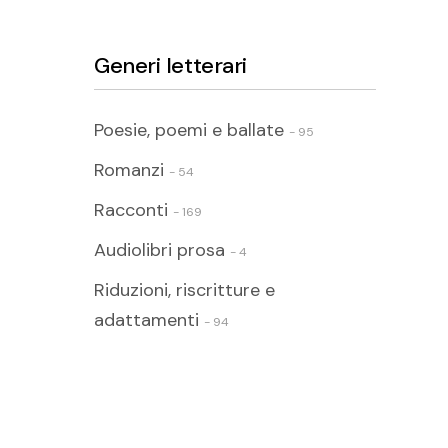
Generi letterari
Poesie, poemi e ballate
- 95
Romanzi
- 54
Racconti
- 169
Audiolibri prosa
- 4
Riduzioni, riscritture e
adattamenti
- 94