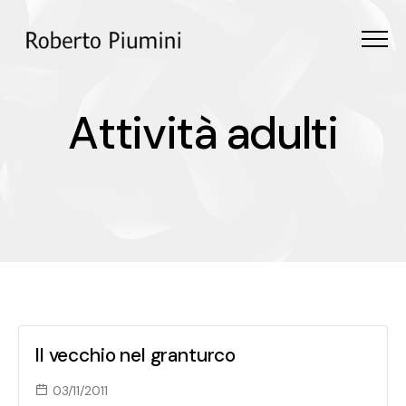
Menu
Attività adulti
A
t
t
i
v
i
t
à
a
d
u
l
t
i
Il vecchio nel granturco
03/11/2011